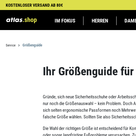
KOSTENLOSER VERSAND AB 80€
 Hauptinhalt springen
Zur Suche springen
Zur Hauptnavigation springen
IM FOKUS
HERREN
DAM
NEUHEITEN
SICHERHEITSSCHUHE
SICHERHEITSSCHUHE
BAU
BUSINESS
BVB-TICKETS
SCHUHZUBEHÖR
SCHUHZUBEHÖR
GALABAU
HANDWERK
ATLAS
ARBEI
ARBEI
GEWINNEN
CHAMPIO
Größenguide
Service
Ihr Größenguide für
Gründe, sich neue Sicherheitsschuhe oder Arbeitssch
nur noch die Größenauswahl – kein Problem. Doch 
sich selten ergonomische Passformen noch Mehrweite
falsche Größe wählen. Sollten Sie also Sicherheitss
Die Wahl der richtigen Größe ist entscheidend für Ko
oder sogar langfristige Fußprobleme verursachen. Z