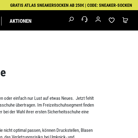
GRATIS ATLAS SNEAKERSOCKEN AB 250€ | CODE: SNEAKER-SOCKEN
AKTIONEN
M
IK
MALER
EXKLUSIVSERIEN
FEUERWEHR &
PUMA
RETTUNGSDIENST
WORKWEAR
he
gen oder einfach nur Lust auf etwas Neues.
Jetzt fehlt
itsschuhe übertragen. Im Freizeitschuhsegment finden
bei der Wahl ihrer ersten Sicherheitsschuhe eine
ie nicht optimal passen, können Druckstellen, Blasen
, das Verletzungsrisiko bei Umknick- und