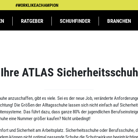
#WORKLIKEACHAMPION
EN
RATGEBER
SCHUHFINDER
BRANCHEN
TSBEKLEIDUNG
TSBEKLEIDUNG
KFZ &
ATLAS MEETS
ARBEITSSCHUTZ
ARBEITSSCHUTZ
LANDWIRTSCHAFT
SPALIERKINDER BEI
LOGIST
NS
AUTOMOBIL
DHB
DHB
 Ihre ATLAS Sicherheitsschu
uhe anzuschaffen, gibt es viele. Sei es der neue Job, veränderte Anforderun
Achtung!
Die Größen der Alltagsschuhe lassen sich nicht einfach auf Sicherhe
nsysteme. Das führt dazu, dass ganze 80% der jugendlichen Berufseinsteiger 
chuhe eine Nummer größer kaufen? Nicht unbedingt!
mfort und Sicherheit am Arbeitsplatz. Sicherheitsschuhe oder Berufsschuhe, d
udem können nicht optimal passende Schuhe die Schutzwirkung beeinträchtigen