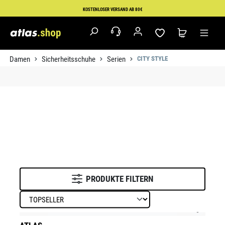
Zum Hauptinhalt springen
KOSTENLOSER VERSAND AB 80€
Damen
Sicherheitsschuhe
Serien
CITY STYLE
PRODUKTE FILTERN