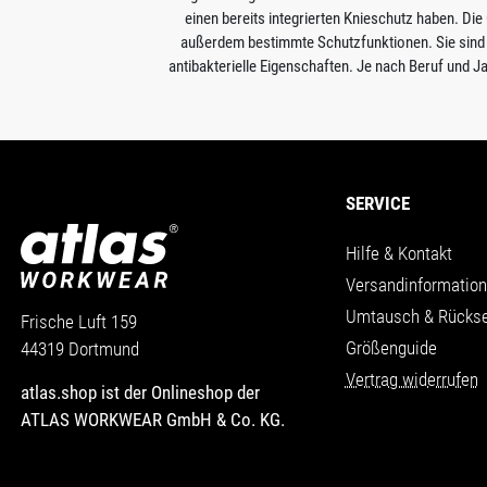
einen bereits integrierten Knieschutz haben. Di
außerdem bestimmte Schutzfunktionen. Sie sind r
antibakterielle Eigenschaften. Je nach Beruf und
SERVICE
Hilfe & Kontakt
Versandinformatio
Umtausch & Rücks
Frische Luft 159
Größenguide
44319 Dortmund
Vertrag widerrufen
atlas.shop ist der Onlineshop der
ATLAS WORKWEAR GmbH & Co. KG.