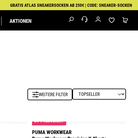
GRATIS ATLAS SNEAKERSOCKEN AB 250€ | CODE: SNEAKER-SOCKEN
AKTIONEN
M
IK
MALER
EXKLUSIVSERIEN
FEUERWEHR &
PUMA
RETTUNGSDIENST
WORKWEAR
WEITERE FILTER
20% REDUZIERT
PUMA WORKWEAR