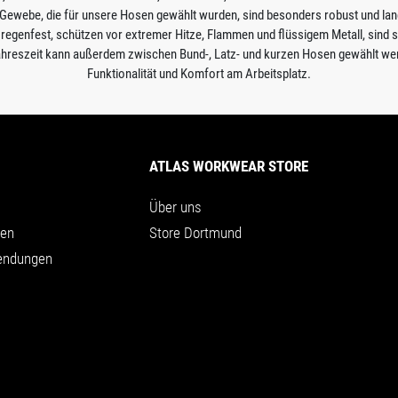
e Gewebe, die für unsere Hosen gewählt wurden, sind besonders robust und lan
egenfest, schützen vor extremer Hitze, Flammen und flüssigem Metall, sind sc
 Jahreszeit kann außerdem zwischen Bund-, Latz- und kurzen Hosen gewählt w
Funktionalität und Komfort am Arbeitsplatz.
ATLAS WORKWEAR STORE
Über uns
nen
Store Dortmund
endungen