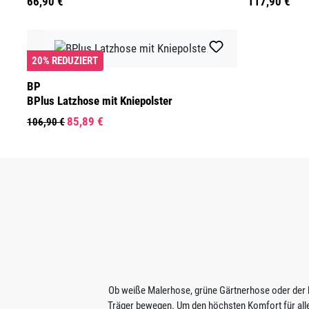
66,90 €
117,90 €
20% REDUZIERT
BP
BPlus Latzhose mit Kniepolster
85,89 €
106,90 €
Ob weiße Malerhose, grüne Gärtnerhose oder der k
Träger bewegen. Um den höchsten Komfort für alle, 