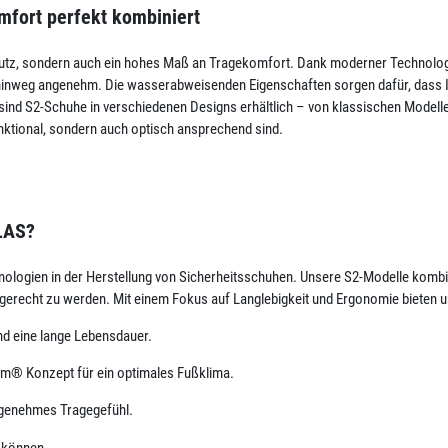
mfort perfekt kombiniert
Schutz, sondern auch ein hohes Maß an Tragekomfort. Dank moderner Technol
 hinweg angenehm. Die wasserabweisenden Eigenschaften sorgen dafür, dass I
 sind S2-Schuhe in verschiedenen Designs erhältlich – von klassischen Modelle
unktional, sondern auch optisch ansprechend sind.
LAS?
chnologien in der Herstellung von Sicherheitsschuhen. Unsere S2-Modelle kom
gerecht zu werden. Mit einem Fokus auf Langlebigkeit und Ergonomie bieten 
nd eine lange Lebensdauer.
m® Konzept für ein optimales Fußklima.
ngenehmes Tragegefühl.
n können.