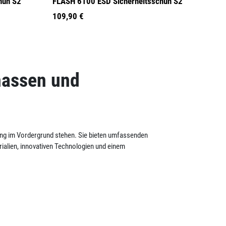
huh S2
FLASH 6100 ESD Sicherheitsschuh S2
109,90 €
nassen und
ung im Vordergrund stehen. Sie bieten umfassenden
ialien, innovativen Technologien und einem