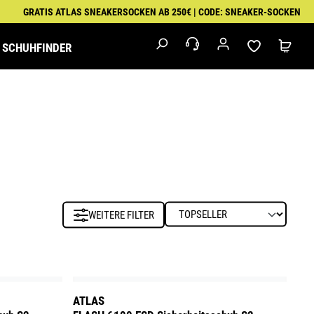
GRATIS ATLAS SNEAKERSOCKEN AB 250€ | CODE: SNEAKER-SOCKEN
SCHUHFINDER
M
IK
MALER
EXKLUSIVSERIEN
FEUERWEHR &
PUMA
RETTUNGSDIENST
WORKWEAR
WEITERE FILTER
ATLAS