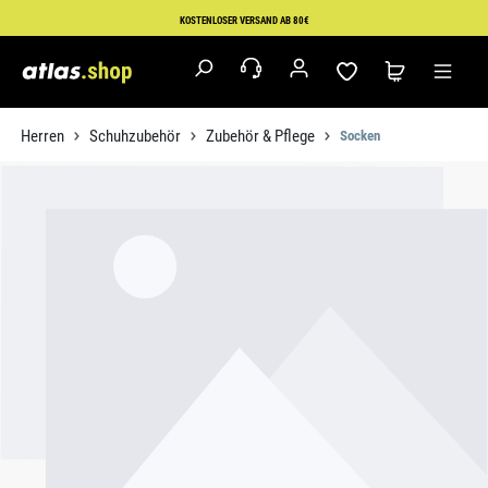
Zum Hauptinhalt springen
KOSTENLOSER VERSAND AB 80€
Herren
Schuhzubehör
Zubehör & Pflege
Socken
Bildergalerie überspringen