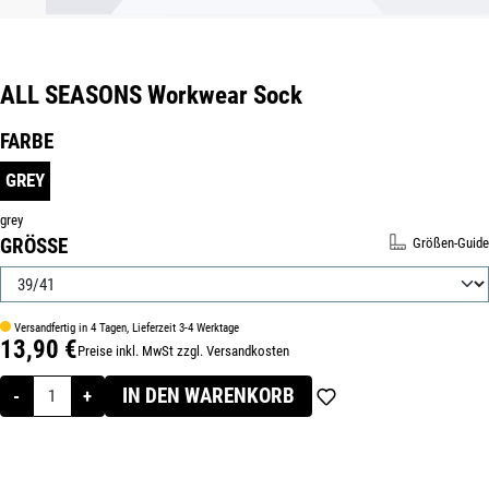
ALL SEASONS Workwear Sock
Produktnummer:
160510-39/41
AUSWÄHLEN
FARBE
GREY
grey
AUSWÄHLEN
GRÖSSE
Größen-Guide
Versandfertig in 4 Tagen, Lieferzeit 3-4 Werktage
13,90 €
Preise inkl. MwSt zzgl. Versandkosten
Regulärer Preis:
IN DEN WARENKORB
-
+