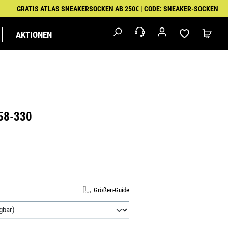
GRATIS ATLAS SNEAKERSOCKEN AB 250€ | CODE: SNEAKER-SOCKEN
AKTIONEN
M
IK
MALER
EXKLUSIVSERIEN
FEUERWEHR &
PUMA
RETTUNGSDIENST
WORKWEAR
58-330
er:
320063-8
ÄHLEN
ON IST ZURZEIT NICHT VERFÜGBAR.)
N
Größen-Guide