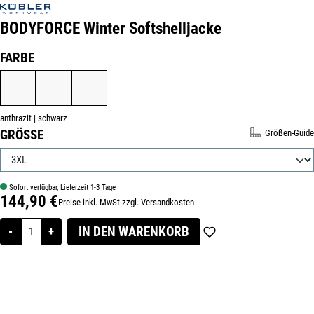
BODYFORCE Winter Softshelljacke
Produktnummer:
414770-3XL
AUSWÄHLEN
FARBE
ANTHRAZIT | SCHWARZ
SCHWARZ | KORNBLAU
SCHWARZ
anthrazit | schwarz
AUSWÄHLEN
GRÖSSE
Größen-Guide
Sofort verfügbar, Lieferzeit 1-3 Tage
144,90 €
Preise inkl. MwSt zzgl. Versandkosten
Regulärer Preis:
IN DEN WARENKORB
-
+