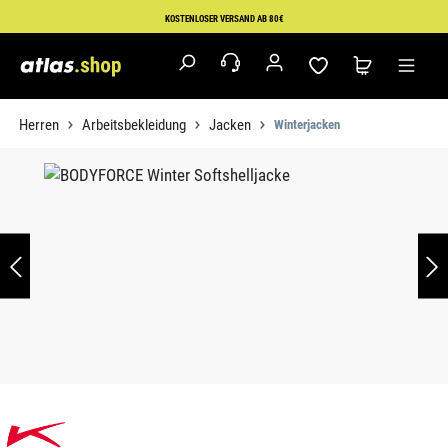
Zum Hauptinhalt springen
KOSTENLOSER VERSAND AB 80€
Herren
Arbeitsbekleidung
Jacken
Winterjacken
Bildergalerie überspringen