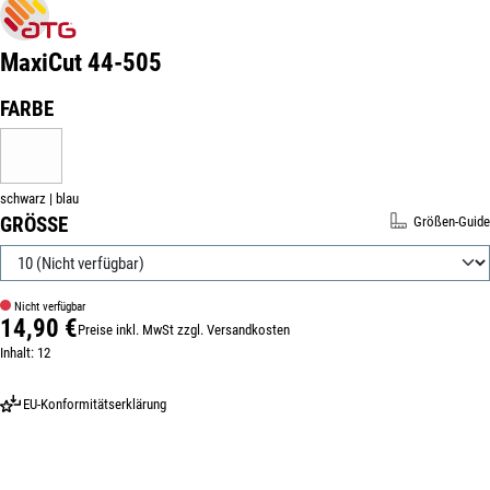
MaxiCut 44-505
Produktnummer:
310219-10
AUSWÄHLEN
FARBE
SCHWARZ | BLAU
(DIESE OPTION IST ZURZEIT NICHT VERFÜGBAR.)
schwarz | blau
AUSWÄHLEN
GRÖSSE
Größen-Guide
Nicht verfügbar
14,90 €
Preise inkl. MwSt zzgl. Versandkosten
Regulärer Preis:
Inhalt:
12
EU-Konformitätserklärung