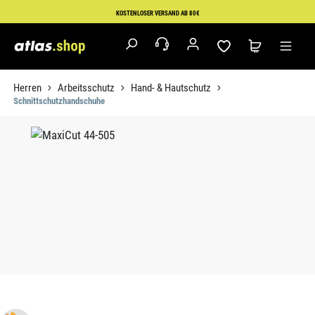
Zum Hauptinhalt springen
KOSTENLOSER VERSAND AB 80€
Herren
Arbeitsschutz
Hand- & Hautschutz
Schnittschutzhandschuhe
Bildergalerie überspringen