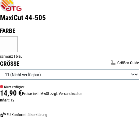
MaxiCut 44-505
Produktnummer:
310219-11
AUSWÄHLEN
FARBE
SCHWARZ | BLAU
(DIESE OPTION IST ZURZEIT NICHT VERFÜGBAR.)
schwarz | blau
AUSWÄHLEN
GRÖSSE
Größen-Guide
Nicht verfügbar
14,90 €
Preise inkl. MwSt zzgl. Versandkosten
Regulärer Preis:
Inhalt:
12
EU-Konformitätserklärung