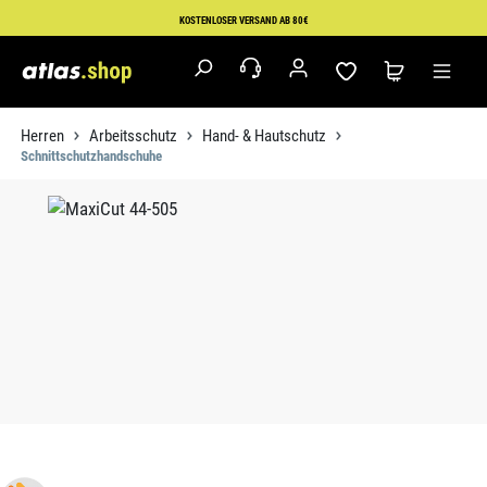
Zum Hauptinhalt springen
KOSTENLOSER VERSAND AB 80€
Herren
Arbeitsschutz
Hand- & Hautschutz
Schnittschutzhandschuhe
Bildergalerie überspringen