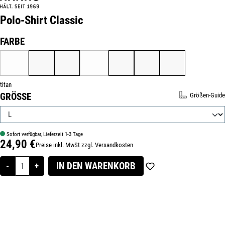
Polo-Shirt Classic
Produktnummer:
511804-L
AUSWÄHLEN
FARBE
ROT
SCHWARZ
ROYALBLAU
TANNE
TINTE
TITAN
WEISS
(DIESE OPTION IST ZURZEIT NICHT VERFÜGBAR.)
(DIESE OPTION IST ZURZEIT NICHT VERFÜGBAR.)
titan
AUSWÄHLEN
GRÖSSE
Größen-Guide
Sofort verfügbar, Lieferzeit 1-3 Tage
24,90 €
Preise inkl. MwSt zzgl. Versandkosten
Regulärer Preis:
IN DEN WARENKORB
-
+