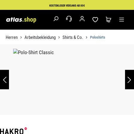
Zum Hauptinhalt springen
KOSTENLOSER VERSAND AB 80€
Herren
Arbeitsbekleidung
Shirts & Co.
Poloshirts
Bildergalerie überspringen