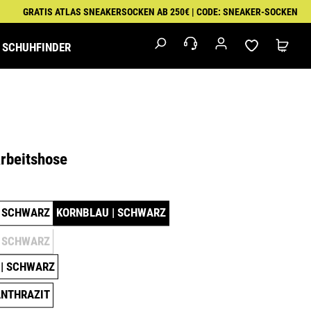
GRATIS ATLAS SNEAKERSOCKEN AB 250€ | CODE: SNEAKER-SOCKEN
SCHUHFINDER
M
IK
MALER
EXKLUSIVSERIEN
FEUERWEHR &
PUMA
RETTUNGSDIENST
WORKWEAR
rbeitshose
er:
423020-50
ÄHLEN
| SCHWARZ
KORNBLAU | SCHWARZ
 SCHWARZ
DIESE OPTION IST ZURZEIT NICHT VERFÜGBAR.)
| SCHWARZ
ANTHRAZIT