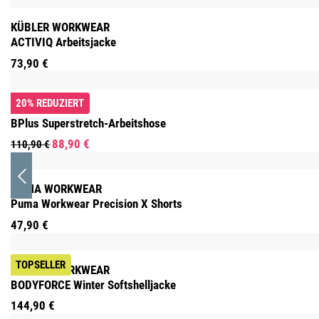
KÜBLER WORKWEAR
ACTIVIQ Arbeitsjacke
73,90 €
20% REDUZIERT
BP
BPlus Superstretch-Arbeitshose
88,90 €
110,90 €
PUMA WORKWEAR
Puma Workwear Precision X Shorts
47,90 €
TOPSELLER
KÜBLER WORKWEAR
BODYFORCE Winter Softshelljacke
144,90 €