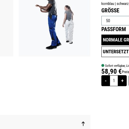
kornblau | schwarz
AUSWÄHLE
GRÖSSE
A
PASSFORM
NORMALE GR
UNTERSETZT
Sofort verfügbar, Li
58,90 €
Prei
Regulärer Prei
-
+