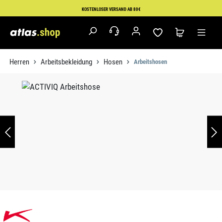
Zum Hauptinhalt springen
KOSTENLOSER VERSAND AB 80€
Herren
Arbeitsbekleidung
Hosen
Arbeitshosen
Bildergalerie überspringen