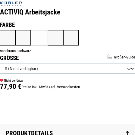
ACTIVIQ Arbeitsjacke
Produktnummer:
423430-S
AUSWÄHLEN
FARBE
ANTHRAZIT | SCHWARZ
KORNBLAU | SCHWARZ
SANDBRAUN | SCHWARZ
SCHWARZ | ANTHRAZIT
WEISS | ANTHRAZIT
(DIESE OPTION IST ZURZEIT NICHT VERFÜGBAR.)
sandbraun | schwarz
AUSWÄHLEN
GRÖSSE
Größen-Guide
Nicht verfügbar
77,90 €
Preise inkl. MwSt zzgl. Versandkosten
Regulärer Preis:
PRODUKTDETAILS