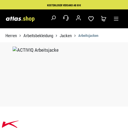
Zum Hauptinhalt springen
KOSTENLOSER VERSAND AB 80€
Herren
Arbeitsbekleidung
Jacken
Arbeitsjacken
Bildergalerie überspringen