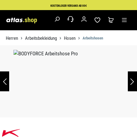
Zum Hauptinhalt springen
KOSTENLOSER VERSAND AB 80€
Herren
Arbeitsbekleidung
Hosen
Arbeitshosen
Bildergalerie überspringen