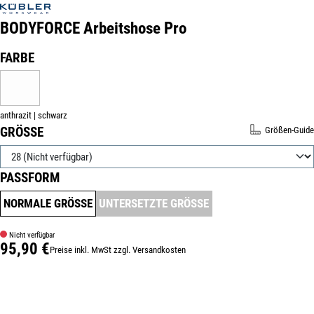
BODYFORCE Arbeitshose Pro
Produktnummer:
444221-28
AUSWÄHLEN
FARBE
ANTHRAZIT | SCHWARZ
(DIESE OPTION IST ZURZEIT NICHT VERFÜGBAR.)
anthrazit | schwarz
AUSWÄHLEN
GRÖSSE
Größen-Guide
AUSWÄHLEN
PASSFORM
NORMALE GRÖSSE
UNTERSETZTE GRÖSSE
(DIESE OPTION IST ZURZEIT NICHT VERFÜ
Nicht verfügbar
95,90 €
Preise inkl. MwSt zzgl. Versandkosten
Regulärer Preis: