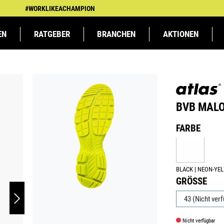
#WORKLIKEACHAMPION
EN
RATGEBER
BRANCHEN
AKTIONEN
TSBEKLEIDUNG
TSBEKLEIDUNG
KFZ &
ATLAS MEETS
ARBEITSSCHUTZ
ARBEITSSCHUTZ
LANDWIRTSCHAFT
SPALIERKINDER BEI
LOGIST
NS
AUTOMOBIL
DHB
DHB
BVB MALOC
Produktnumm
AUSW
FARBE
BLACK | 
(DIESE OPTI
BLACK | NEON-YE
AUSWÄHLE
GRÖSSE
Nicht verfügbar