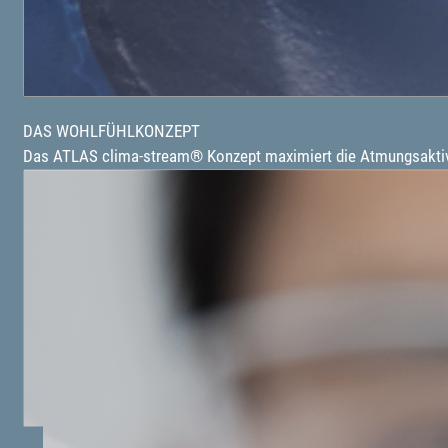
DAS WOHLFÜHLKONZEPT
Das ATLAS clima-stream® Konzept maximiert die Atmungsaktivit