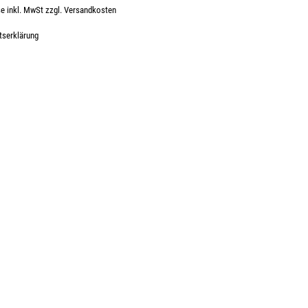
se inkl. MwSt zzgl. Versandkosten
s:
tserklärung