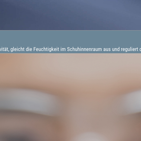
ät, gleicht die Feuchtigkeit im Schuhinnenraum aus und reguliert