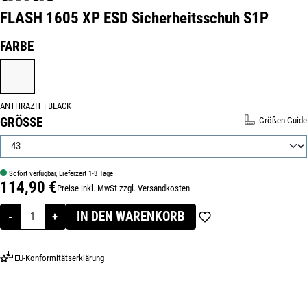
FLASH 1605 XP ESD Sicherheitsschuh S1P
Produktnummer:
32400-43
AUSWÄHLEN
FARBE
ANTHRAZIT | BLACK
ANTHRAZIT | BLACK
AUSWÄHLEN
GRÖSSE
Größen-Guide
Sofort verfügbar, Lieferzeit 1-3 Tage
114,90 €
Preise inkl. MwSt zzgl. Versandkosten
Regulärer Preis:
IN DEN WARENKORB
-
+
EU-Konformitätserklärung