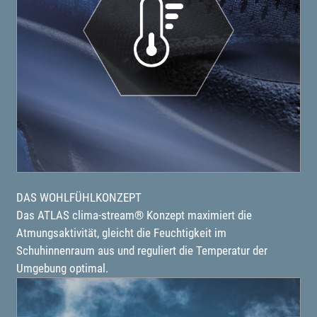
DAS WOHLFÜHLKONZEPT
Das ATLAS clima-stream® Konzept maximiert die
Atmungsaktivität, gleicht die Feuchtigkeit im
Schuhinnenraum aus und reguliert die Temperatur der
Umgebung optimal.