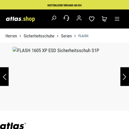
Zum Hauptinhalt springen
KOSTENLOSER VERSAND AB 80€
Herren
Sicherheitsschuhe
Serien
FLASH
Bildergalerie überspringen