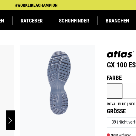
#WORKLIKEACHAMPION
EN
RATGEBER
SCHUHFINDER
BRANCHEN
TSBEKLEIDUNG
TSBEKLEIDUNG
KFZ &
ATLAS MEETS
ARBEITSSCHUTZ
ARBEITSSCHUTZ
LANDWIRTSCHAFT
SPALIERKINDER BEI
LOGIST
NS
AUTOMOBIL
DHB
DHB
GX 100 ES
Produktnumm
AUSW
FARBE
ANTHRAZI
RO
(D
ROYAL BLUE | NEO
AUSWÄHLE
GRÖSSE
Nicht verfügbar