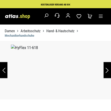
Zum Hauptinhalt springen
KOSTENLOSER VERSAND AB 80€
Damen
Arbeitsschutz
Hand- & Hautschutz
Mechanikerhandschuhe
Bildergalerie überspringen