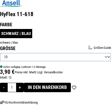
HyFlex 11-618
Produktnummer:
320123-10
AUSWÄHLEN
FARBE
SCHWARZ | BLAU
schwarz | blau
AUSWÄHLEN
GRÖSSE
Größen-Guide
Sofort verfügbar, Lieferzeit 1-2 Werktage
3,90 €
Preise inkl. MwSt zzgl. Versandkosten
Regulärer Preis:
Inhalt:
12
IN DEN WARENKORB
-
+
EU-Konformitätserklärung