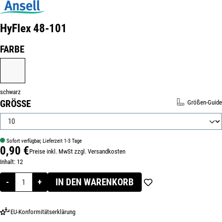
HyFlex 48-101
Produktnummer:
320115-10
AUSWÄHLEN
FARBE
SCHWARZ
schwarz
AUSWÄHLEN
GRÖSSE
Größen-Guide
Sofort verfügbar, Lieferzeit 1-3 Tage
0,90 €
Preise inkl. MwSt zzgl. Versandkosten
Regulärer Preis:
Inhalt:
12
IN DEN WARENKORB
-
+
EU-Konformitätserklärung