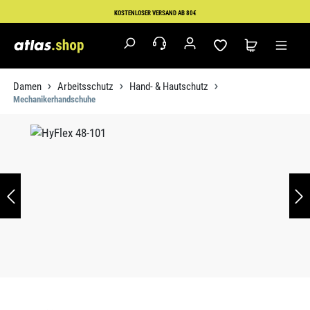
Zum Hauptinhalt springen
KOSTENLOSER VERSAND AB 80€
Damen
Arbeitsschutz
Hand- & Hautschutz
Mechanikerhandschuhe
Bildergalerie überspringen