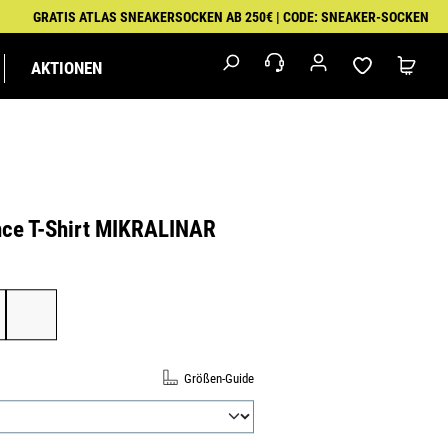
GRATIS ATLAS SNEAKERSOCKEN AB 250€ | CODE: SNEAKER-SOCKEN
AKTIONEN
M
IK
MALER
EXKLUSIVSERIEN
FEUERWEHR &
PUMA
RETTUNGSDIENST
WORKWEAR
ce T-Shirt MIKRALINAR
er:
511944-M
ÄHLEN
TAN
ULTRAMARINEBLAU
N
Größen-Guide