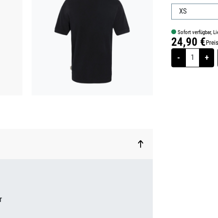
Sofort verfügbar, Li
24,90 €
Prei
Regulärer Prei
-
+
r