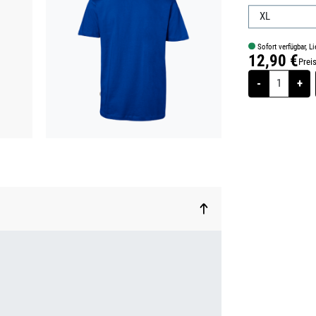
Sofort verfügbar, Li
12,90 €
Prei
Regulärer Prei
-
+