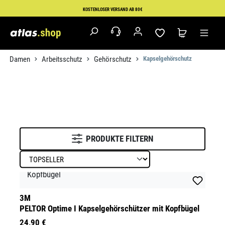
Zum Hauptinhalt springen
KOSTENLOSER VERSAND AB 80€
Damen
Arbeitsschutz
Gehörschutz
Kapselgehörschutz
PRODUKTE FILTERN
3M
PELTOR Optime I Kapselgehörschützer mit Kopfbügel
24,90 €