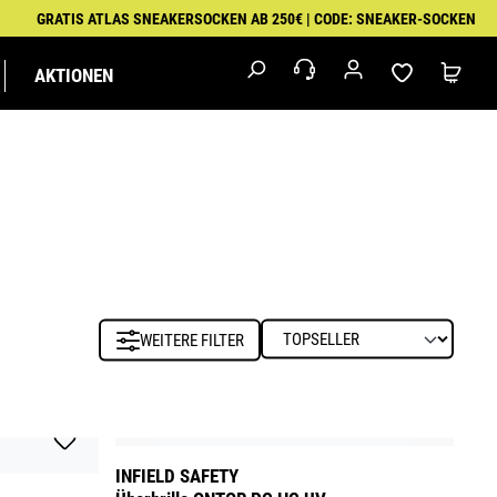
GRATIS ATLAS SNEAKERSOCKEN AB 250€ | CODE: SNEAKER-SOCKEN
AKTIONEN
M
IK
MALER
EXKLUSIVSERIEN
FEUERWEHR &
PUMA
RETTUNGSDIENST
WORKWEAR
WEITERE FILTER
INFIELD SAFETY