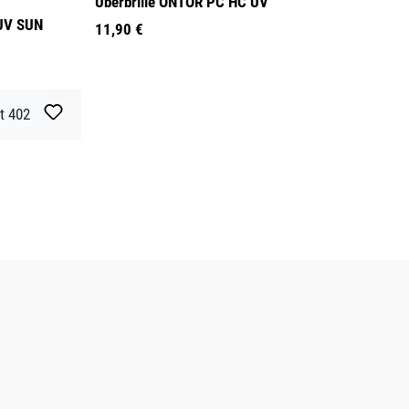
Überbrille ONTOR PC HC UV
 UV SUN
11,90 €