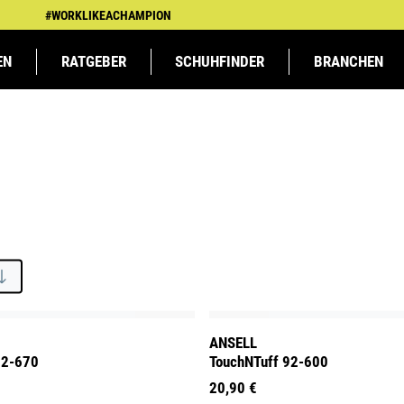
#WORKLIKEACHAMPION
EN
RATGEBER
SCHUHFINDER
BRANCHEN
TSBEKLEIDUNG
TSBEKLEIDUNG
KFZ &
ATLAS MEETS
ARBEITSSCHUTZ
ARBEITSSCHUTZ
LANDWIRTSCHAFT
SPALIERKINDER BEI
LOGIST
NS
AUTOMOBIL
DHB
DHB
ANSELL
92-670
TouchNTuff 92-600
20,90 €