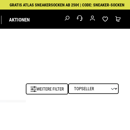
GRATIS ATLAS SNEAKERSOCKEN AB 250€ | CODE: SNEAKER-SOCKEN
AKTIONEN
M
IK
MALER
EXKLUSIVSERIEN
FEUERWEHR &
PUMA
RETTUNGSDIENST
WORKWEAR
WEITERE FILTER