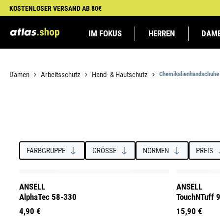
KOSTENLOSER VERSAND AB 80€
 Hauptinhalt springen
Zur Suche springen
Zur Hauptnavigation springen
IM FOKUS
HERREN
DAM
NEUHEITEN
SICHERHEITSSCHUHE
SICHERHEITSSCHUHE
BAU
BUSINESS
BVB-TICKETS
SCHUHZUBEHÖR
SCHUHZUBEHÖR
GALABAU
HANDWERK
ATLAS
ARBEI
ARBEI
GEWINNEN
CHAMPIO
Damen
Arbeitsschutz
Hand- & Hautschutz
Chemikalienhandschuhe
FARBGRUPPE
GRÖSSE
NORMEN
PREIS
ANSELL
ANSELL
AlphaTec 58-330
TouchNTuff 
4,90 €
15,90 €