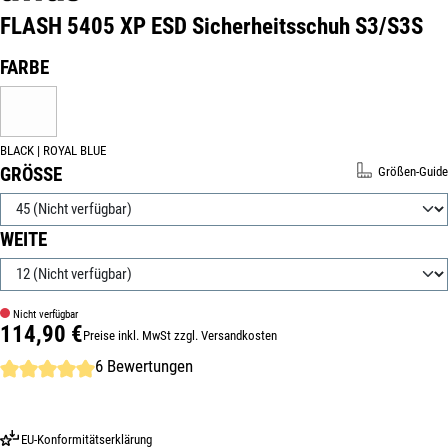
FLASH 5405 XP ESD Sicherheitsschuh S3/S3S
Produktnummer:
20912-45
AUSWÄHLEN
FARBE
BLACK | ROYAL BLUE
(DIESE OPTION IST ZURZEIT NICHT VERFÜGBAR.)
BLACK | ROYAL BLUE
AUSWÄHLEN
GRÖSSE
Größen-Guide
AUSWÄHLEN
WEITE
Nicht verfügbar
114,90 €
Preise inkl. MwSt zzgl. Versandkosten
Regulärer Preis:
Durchschnittliche Bewertung von 5 von 5 Sternen
6 Bewertungen
EU-Konformitätserklärung