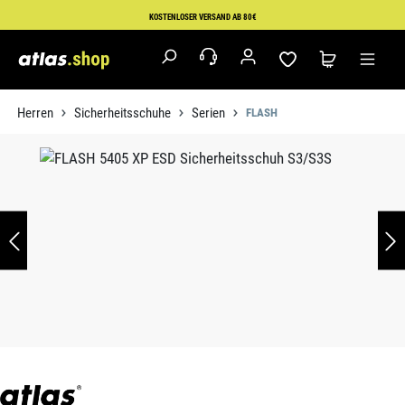
Zum Hauptinhalt springen
KOSTENLOSER VERSAND AB 80€
Herren
Sicherheitsschuhe
Serien
FLASH
Bildergalerie überspringen