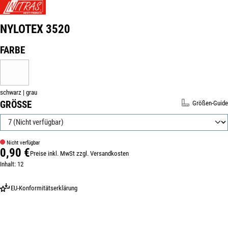
NYLOTEX 3520
Produktnummer:
310123-7
AUSWÄHLEN
FARBE
SCHWARZ | GRAU
(DIESE OPTION IST ZURZEIT NICHT VERFÜGBAR.)
schwarz | grau
AUSWÄHLEN
GRÖSSE
Größen-Guide
Nicht verfügbar
0,90 €
Preise inkl. MwSt zzgl. Versandkosten
Regulärer Preis:
Inhalt:
12
EU-Konformitätserklärung