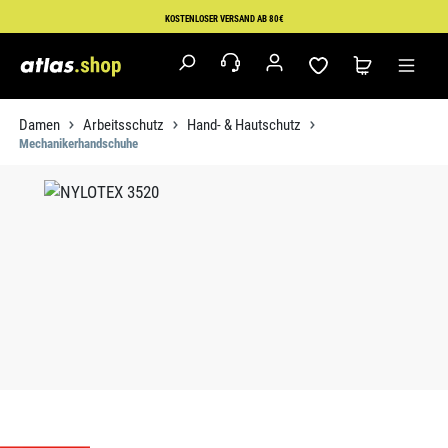
Zum Hauptinhalt springen
KOSTENLOSER VERSAND AB 80€
Damen
Arbeitsschutz
Hand- & Hautschutz
Mechanikerhandschuhe
Bildergalerie überspringen