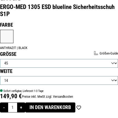
ERGO-MED 1305 ESD blueline Sicherheitsschuh
S1P
Produktnummer:
52914-45
AUSWÄHLEN
FARBE
ANTHRAZIT | BLACK
ANTHRAZIT | BLACK
AUSWÄHLEN
GRÖSSE
Größen-Guide
AUSWÄHLEN
WEITE
Sofort verfügbar, Lieferzeit 1-3 Tage
149,90 €
Preise inkl. MwSt zzgl. Versandkosten
Regulärer Preis:
IN DEN WARENKORB
-
+