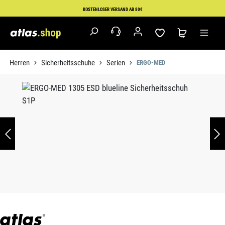
Zum Hauptinhalt springen
KOSTENLOSER VERSAND AB 80€
Herren
Sicherheitsschuhe
Serien
ERGO-MED
Bildergalerie überspringen